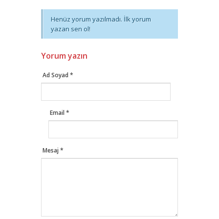
Henüz yorum yazılmadı. İlk yorum
yazan sen ol!
Yorum yazın
Ad Soyad *
Email *
Mesaj *