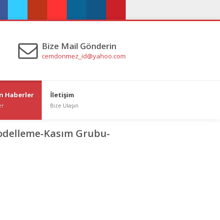
ebook
twitter
gplus
youtube
linkedin
instagram
pinterest
Bize Mail Gönderin
cemdonmez_id@yahoo.com
n Haberler
İletişim
er
Bize Ulaşın
odelleme-Kasım Grubu-