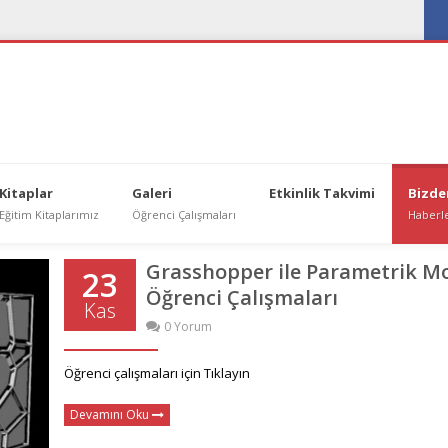
fac
Kitaplar
Galeri
Etkinlik Takvimi
Bizde
Eğitim Kitaplarımız
Öğrenci Çalışmaları
Haberl
Grasshopper ile Parametrik M
23
Öğrenci Çalışmaları
Kas
0 Yorum
Öğrenci çalışmaları için Tıklayın
Devamını Oku