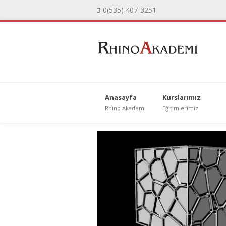
0(535) 407-3251
Anasayfa
Kurslarımız
Rhino Akademi
Eğitimlerimiz