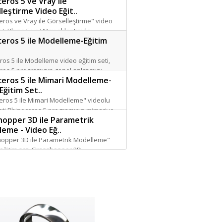
eros 5 ve Vray ile
 ile Mimari modelleme, 30 saat, 990 TL...
leştirme Video Eğit..
eros ve Vray ile Görselleştirme" video
eti Rhino 5 ve VRay eklentisi ile
eros 5 ile Modelleme-Eğitim
ekçi sunum tekniklerinin anlatıldığı bir
a..
os 5 ile Modelleme video eğitim seti,
ros 5 programının genel anlatımını,
eros 5 ile Mimari Modelleme-
ın açıklamalarını ve bunların küçük ve
Eğitim Set..
y..
eros 5 ile Mimari Modelleme" videolu
seti Rhinoceros 5 programının mimariye
hopper 3D ile Parametrik
el çizim, 2 ve 3 boyutlu çizim tekniği ve
eme - Video Eğ..
.
opper 3D ile Parametrik Modelleme"
 eğitim seti Grasshopper 3D
ının mimari modelleme ağırlıklı
nı içermektedir...