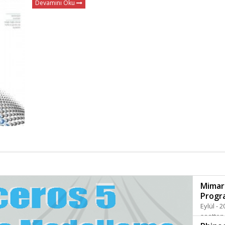
Devamını Oku
Mimar
Progr
Eylül - 
saatten