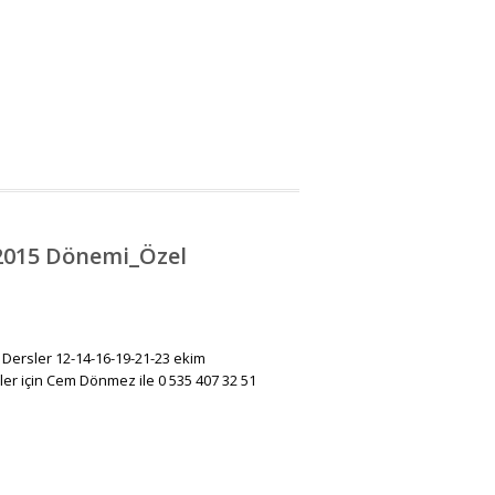
2015 Dönemi_Özel
 Dersler 12-14-16-19-21-23 ekim
iler için Cem Dönmez ile 0 535 407 32 51