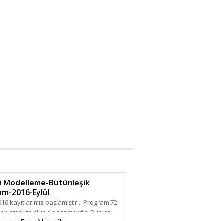
i Modelleme-Bütünleşik
am-2016-Eylül
2016 kayıtlarımız başlamıştır... Program 72
 oluşmakta olup üç aşamalıdır. Bunlar