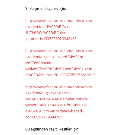
Yaklaşımın altyapısı için:
https://www.facebook.com/notes/rhino-
akademi/end%C3%BCstri-
%C3%BCr%C3%BCnleri-
geometrisi/337276979942483
https://www.facebook.com/notes/rhino-
akademi/organik-tasar%C4%B1m-
y%C3%B6netimi-
yakla%C5%9F%C4%B1m%C4%B1-cem-
d%C3%B6nmez-2012/337259356610912
https://www.facebook.com/notes/rhino-
akademi/bilgisayar-destekli-
kar%C5%9F%C4%B1lamalar-temelli-
yarat%C4%B1c%C4%B1l%C4%B1k-
e%C4%9Fitimi-affordance-based-
co/337254759944705
Bu eğitimden çeşitli kesitler için: