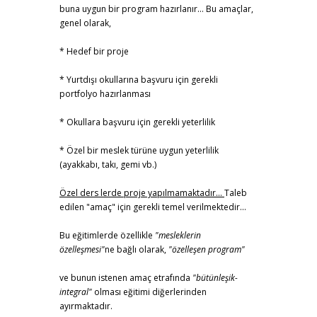
buna uygun bir program hazırlanır... Bu amaçlar,
genel olarak,
* Hedef bir proje
* Yurtdışı okullarına başvuru için gerekli
portfolyo hazırlanması
* Okullara başvuru için gerekli yeterlilik
* Özel bir meslek türüne uygun yeterlilik
(ayakkabı, takı, gemi vb.)
Özel ders lerde proje yapılmamaktadır...
Taleb
edilen "amaç" için gerekli temel verilmektedir...
Bu eğitimlerde özellikle
"mesleklerin
özelleşmesi"
ne bağlı olarak,
"özelleşen program"
ve bunun istenen amaç etrafında
"bütünleşik-
integral"
olması eğitimi diğerlerinden
ayırmaktadır.