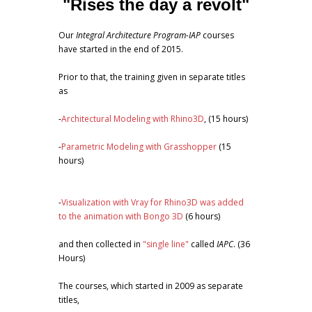
"Rises the day a revolt"
Our
Integral Architecture Program-IAP
courses
have started in the end of 2015.
Prior to that, the training given in separate titles
as
-
Architectural Modeling with Rhino3D
, (15 hours)
-
Parametric Modeling with Grasshopper
(15
hours)
-
Visualization with Vray for Rhino3D was added
to the animation with Bongo 3D
(6 hours)
and then collected in
"single line"
called
IAPC
. (36
Hours)
The courses, which started in 2009 as separate
titles,