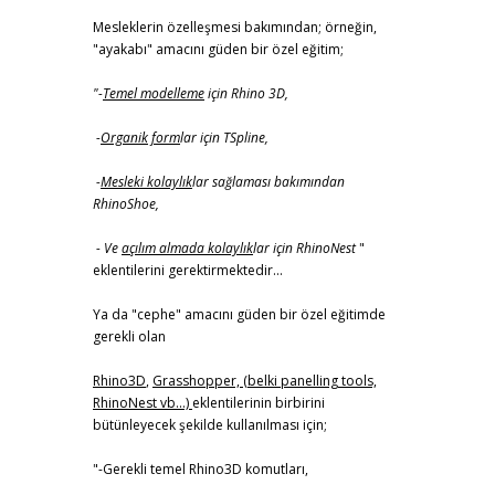
Mesleklerin özelleşmesi bakımından; örneğin,
"ayakabı" amacını güden bir özel eğitim;
"-
Temel modelleme
için Rhino 3D,
-
Organik form
lar için TSpline,
-
Mesleki kolaylık
lar sağlaması bakımından
RhinoShoe,
- Ve
açılım almada kolaylık
lar için RhinoNest
"
eklentilerini gerektirmektedir...
Ya da "cephe" amacını güden bir özel eğitimde
gerekli olan
Rhino3D
,
Grasshopper, (belki panelling tools,
RhinoNest vb...)
eklentilerinin birbirini
bütünleyecek şekilde kullanılması için;
"-Gerekli temel Rhino3D komutları,