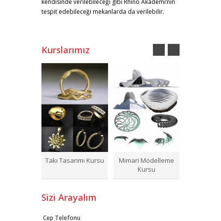
kendisinde verilebileceği gibi Rhino Akademi’nin
tespit edebileceği mekanlarda da verilebilir.
Kurslarımız
Takı Tasarımı Kursu
Mimari Modelleme
Param
Kursu
Modellem
Sizi Arayalım
Cep Telefonu