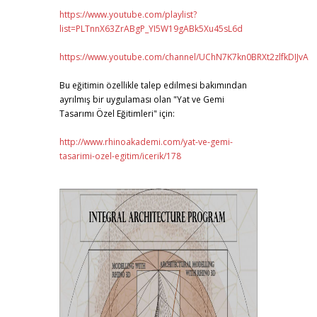
https://www.youtube.com/playlist?
list=PLTnnX63ZrABgP_YI5W19gABk5Xu45sL6d
https://www.youtube.com/channel/UChN7K7kn0BRXt2zlfkDIJvA
Bu eğitimin özellikle talep edilmesi bakımından
ayrılmış bir uygulaması olan "Yat ve Gemi
Tasarımı Özel Eğitimleri" için:
http://www.rhinoakademi.com/yat-ve-gemi-
tasarimi-ozel-egitim/icerik/178