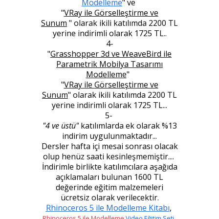
Modelleme
" ve
"
VRay ile Görselleştirme ve
Sunum
"
olarak ikili katılımda 2200 TL
yerine indirimli olarak 1725 TL..
4-
"
Grasshopper 3d ve WeaveBird ile
Parametrik Mobilya Tasarımı
Modelleme
"
"
VRay ile Görselleştirme ve
Sunum
"
olarak ikili katılımda 2200 TL
yerine indirimli olarak 1725 TL...
5-
"4 ve üstü"
katılımlarda ek olarak %13
indirim uygulunmaktadır...
Dersler hafta içi mesai sonrası olacak
olup henüz saati kesinleşmemiştir....
İndirimle birlikte katılımcılara aşağıda
açıklamaları bulunan
1600 TL
değerinde eğitim malzemeleri
ücretsiz olarak verilecektir.
Rhinoceros 5 ile Modelleme
Kitabı
,
Rhinoceros 5 ile Modelleme
Video Eğitim Seti
,